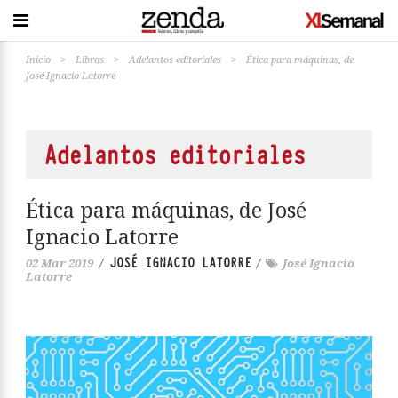
Inicio
>
Libros
>
Adelantos editoriales
>
Ética para máquinas, de
José Ignacio Latorre
Adelantos editoriales
Ética para máquinas, de José
Ignacio Latorre
JOSÉ IGNACIO LATORRE
02 Mar 2019
/
/
José Ignacio
Latorre