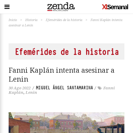
Inicio
>
Historia
>
Efemérides de la historia
>
Fanni Kaplán intenta
asesinar a Lenin
Efemérides de la historia
Fanni Kaplán intenta asesinar a
Lenin
MIGUEL ÁNGEL SANTAMARINA
30 Ago 2022
/
/
Fanni
Kaplán
,
Lenin