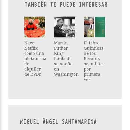
TAMBIÉN TE PUEDE INTERESAR
Nace
Martin
El Libro
Netflix
Luther
Guinness
como una
King
de los
plataforma
habla de
Récords
de
su sueño
se publica
alquiler
en
por
de DVDs
Washington
primera
vez
MIGUEL ÁNGEL SANTAMARINA