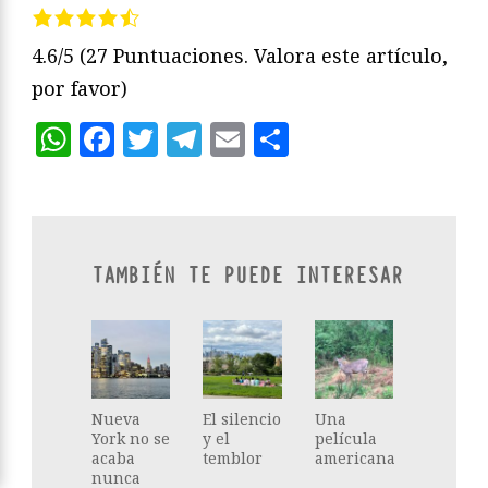
4.6/5
(27 Puntuaciones. Valora este artículo,
por favor)
WhatsApp
Facebook
Twitter
Telegram
Email
Compartir
TAMBIÉN TE PUEDE INTERESAR
Nueva
El silencio
Una
York no se
y el
película
acaba
temblor
americana
nunca