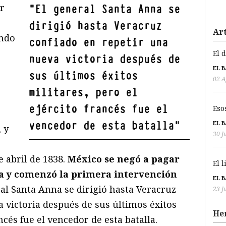
r
"
El general Santa Anna se
dirigió hasta Veracruz
Art
ando
confiado en repetir una
El 
nueva victoria después de
EL 
sus últimos éxitos
02 A
militares, pero el
ejército francés fue el
Eso
vencedor de esta batalla
"
EL 
, y
30 J
 abril de 1838.
México se negó a pagar
El 
a y comenzó la primera intervención
EL 
ral Santa Anna se dirigió hasta Veracruz
23 J
 victoria después de sus últimos éxitos
He
ancés fue el vencedor de esta batalla.