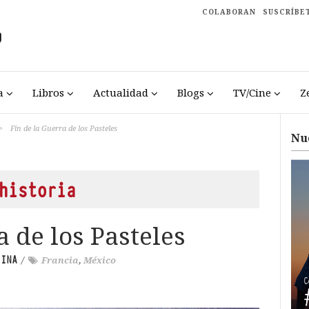
COLABORAN
SUSCRÍBE
a
Libros
Actualidad
Blogs
TV/Cine
Z
>
Fin de la Guerra de los Pasteles
Nu
historia
a de los Pasteles
RINA
/
Francia
,
México