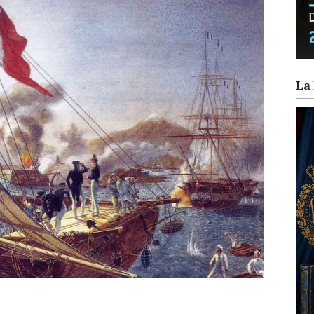
La 
ram
il
ompartir