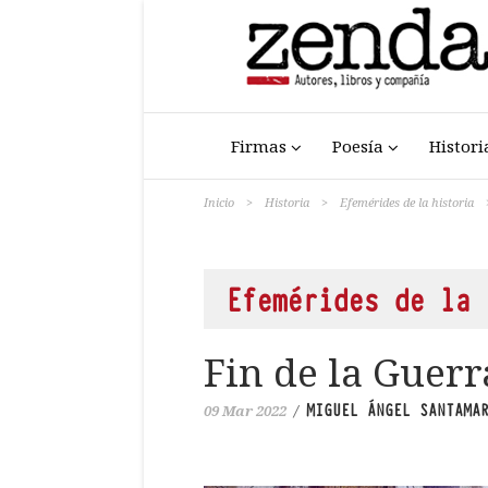
Firmas
Poesía
Histori
Inicio
>
Historia
>
Efemérides de la historia
Efemérides de la 
Fin de la Guerr
MIGUEL ÁNGEL SANTAMA
09 Mar 2022
/