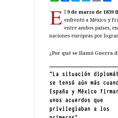
E
l
9 de marzo de 1839 f
enfrentó a México y Fra
entre ambos países, en
naciones europeas por logra
¿Por qué se llamó Guerra de
"
La situación diplomá
se tensó aún más cuan
España y México firma
unos acuerdos que
privilegiaban a los
primeros
"