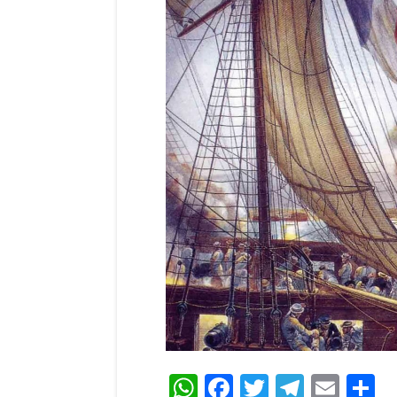
WhatsApp
Facebook
Twitter
Teleg
Ema
C