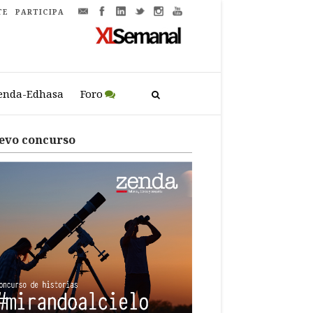
TE
PARTICIPA
enda-Edhasa
Foro
evo concurso