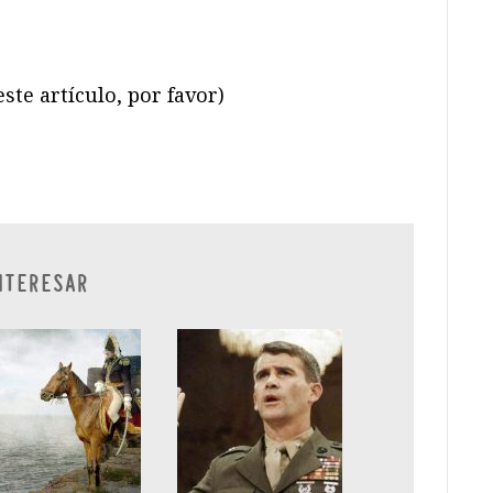
ste artículo, por favor)
ram
il
ompartir
NTERESAR