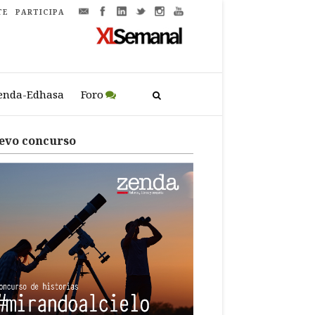
TE
PARTICIPA
enda-Edhasa
Foro
evo concurso