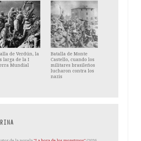
alla de Verdún, la
Batalla de Monte
 larga de la I
Castello, cuando los
erra Mundial
militares brasileños
lucharon contra los
nazis
RINA
Autor de la novela
"La hora de los monstruos"
(2026,