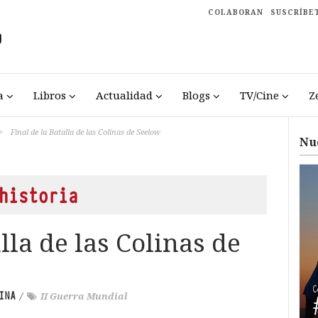
COLABORAN
SUSCRÍBE
a
Libros
Actualidad
Blogs
TV/Cine
Z
>
Final de la Batalla de las Colinas de Seelow
Nu
historia
lla de las Colinas de
INA
/
II Guerra Mundial