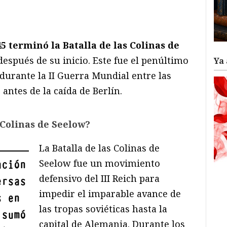
ram
il
ompartir
45 terminó la Batalla de las Colinas de
 después de su inicio. Este fue el penúltimo
Ya 
durante la II Guerra Mundial entre las
 antes de la caída de Berlín.
 Colinas de Seelow?
La Batalla de las Colinas de
Seelow fue un movimiento
ación
defensivo del III Reich para
ersas
impedir el imparable avance de
s en
las tropas soviéticas hasta la
 sumó
capital de Alemania. Durante los