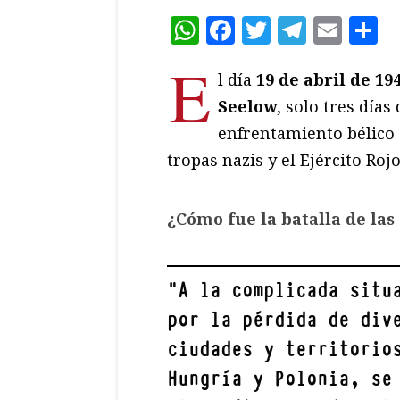
WhatsApp
Facebook
Twitter
Teleg
Ema
C
E
l día
19 de abril de 19
Seelow
, solo tres días
enfrentamiento bélico 
tropas nazis y el Ejército Rojo
¿Cómo fue la batalla de las
"
A la complicada situ
por la pérdida de div
ciudades y territorio
Hungría y Polonia, se