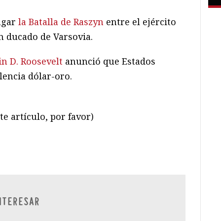
ugar
la Batalla de Raszyn
entre el ejército
an ducado de Varsovia.
in D. Roosevelt
anunció que Estados
encia dólar-oro.
te artículo, por favor)
ram
il
ompartir
NTERESAR