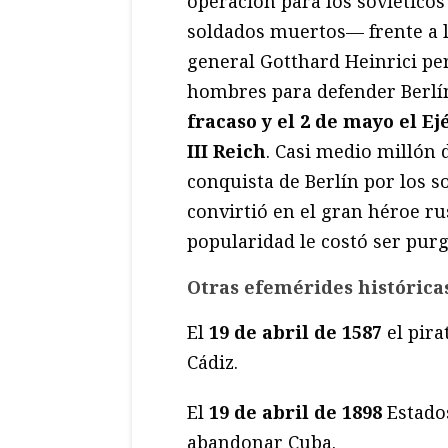
operación para los soviéticos
soldados muertos— frente a la
general Gotthard Heinrici pe
hombres para defender Berlí
fracaso y el 2 de mayo el Ej
III Reich
. Casi medio millón
conquista de Berlín por los 
convirtió en el gran héroe r
popularidad le costó ser purg
Otras efemérides históricas
El
19 de abril de 1587
el pira
Cádiz.
El
19 de abril de 1898
Estado
abandonar Cuba.