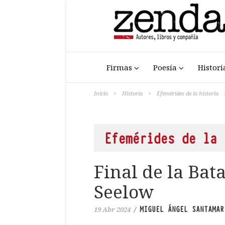
Firmas
Poesía
Histori
Inicio
>
Historia
>
Efemérides de la historia
Efemérides de la 
Final de la Bata
Seelow
MIGUEL ÁNGEL SANTAMAR
19 Abr 2024
/