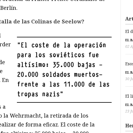
Berlín.
Art
alla de las Colinas de Seelow?
El 
l
EL 
erder
"
El coste de la operación
02 A
para los soviéticos fue
 de
altísimo: 35.000 bajas —
Eso
se
EL 
20.000 soldados muertos—
30 J
. En
frente a las 11.000 de las
tropas nazis
"
El 
EL 
s a
23 J
o la Wehrmacht, la retirada de los
lizar de forma eficaz. El coste de la
He