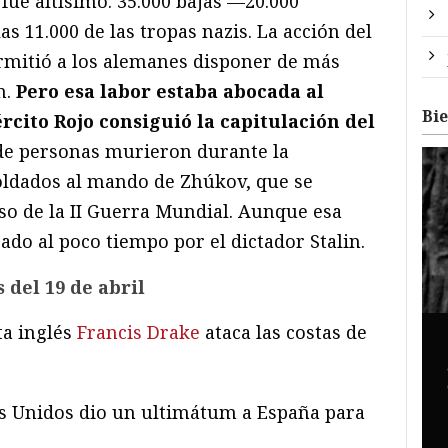
 fue altísimo: 35.000 bajas —20.000
s 11.000 de las tropas nazis. La acción del
rmitió a los alemanes disponer de más
n.
Pero esa labor estaba abocada al
Bi
ército Rojo consiguió la capitulación del
 de personas murieron durante la
soldados al mando de Zhúkov, que se
uso de la II Guerra Mundial. Aunque esa
ado al poco tiempo por el dictador Stalin.
 del 19 de abril
ta inglés
Francis Drake
ataca las costas de
s Unidos dio un ultimátum a España para