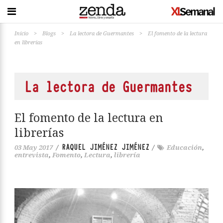
Inicio
>
Blogs
>
La lectora de Guermantes
>
El fomento de la lectura
en librerías
La lectora de Guermantes
El fomento de la lectura en
librerías
RAQUEL JIMÉNEZ JIMÉNEZ
03 May 2017
/
/
Educación
,
entrevista
,
Fomento
,
Lectura
,
librería