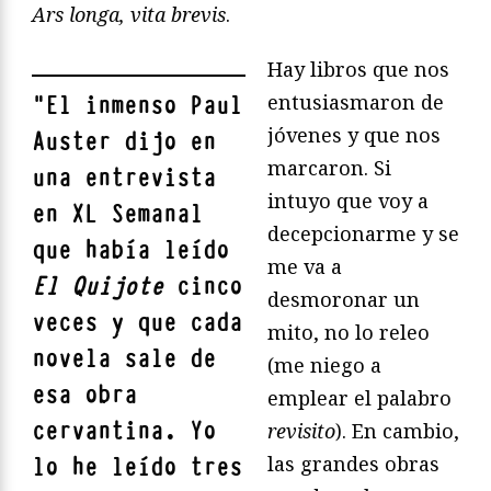
Ars longa,
vita brevis
.
Hay libros que nos
entusiasmaron de
"
El inmenso
Paul
jóvenes y que nos
Auster
dijo en
marcaron. Si
una entrevista
intuyo que voy a
en XL Semanal
decepcionarme y se
que había leído
me va a
El Quijote
cinco
desmoronar un
veces y que cada
mito, no lo releo
novela sale de
(me niego a
esa obra
emplear el palabro
cervantina. Yo
revisito
). En cambio,
las grandes obras
lo he leído tres