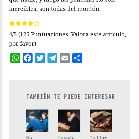
increíbles, son todas del montón.
4/5
(125 Puntuaciones. Valora este artículo,
por favor)
WhatsApp
Facebook
Twitter
Telegram
Email
Compartir
TAMBIÉN TE PUEDE INTERESAR
No
Cuando
Tu libro