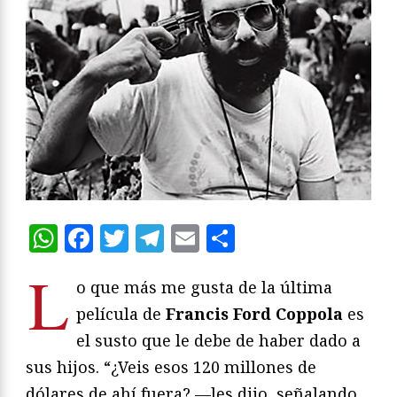
WhatsApp
Facebook
Twitter
Telegram
Email
Compartir
L
o que más me gusta de la última
película de
Francis Ford Coppola
es
el susto que le debe de haber dado a
sus hijos. “¿Veis esos 120 millones de
dólares de ahí fuera? —les dijo, señalando