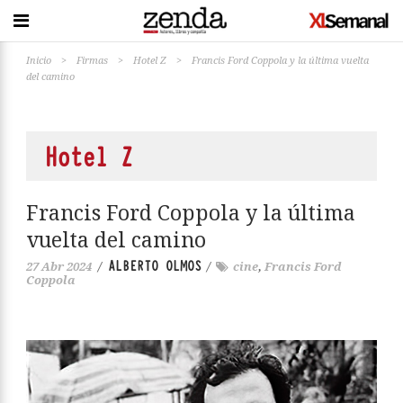
Inicio
>
Firmas
>
Hotel Z
>
Francis Ford Coppola y la última vuelta
del camino
Hotel Z
Francis Ford Coppola y la última
vuelta del camino
ALBERTO OLMOS
27 Abr 2024
/
/
cine
,
Francis Ford
Coppola