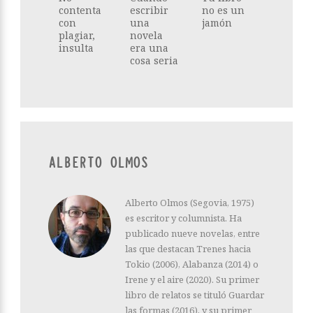
contenta
escribir
no es un
con
una
jamón
plagiar,
novela
insulta
era una
cosa seria
ALBERTO OLMOS
Alberto Olmos (Segovia, 1975)
es escritor y columnista. Ha
publicado nueve novelas, entre
las que destacan Trenes hacia
Tokio (2006), Alabanza (2014) o
Irene y el aire (2020). Su primer
libro de relatos se tituló Guardar
las formas (2016), y su primer