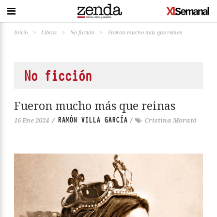
Inicio
>
Libros
>
No ficción
>
Fueron mucho más que reinas
No ficción
Fueron mucho más que reinas
RAMÓN VILLA GARCÍA
16 Ene 2024
/
/
Cristina Morató