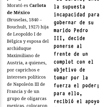
Morató es
Carlota
la supuesta
de México
incapacidad para
(Bruselas, 1840 –
gobernar de su
Bouchult, 1927) hija
marido Pedro
de Leopoldo I de
III, decide
Bélgica y esposa del
ponerse al
archiduque
frente de un
Maximiliano de
complot con el
Austria, a quienes,
objetivo de
por caprichos e
intereses políticos
tomar por la
de Napoleón III de
fuerza el poder;
Francia y de un
para ello,
grupo de oligarcas
recibió el apoyo
mexicas, colocaron