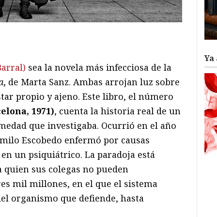
ram
il
ompartir
Ya 
Barral)
sea la novela más infecciosa de la
a
, de Marta Sanz. Ambas arrojan luz sobre
tar propio y ajeno. Este libro, el número
elona, 1971)
, cuenta la historia real de un
medad que investigaba. Ocurrió en el año
amilo Escobedo enfermó por causas
en un psiquiátrico. La paradoja está
a quien sus colegas no pueden
res mil millones, en el que el sistema
el organismo que defiende, hasta