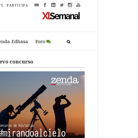
TE
PARTICIPA
enda-Edhasa
Foro
evo concurso