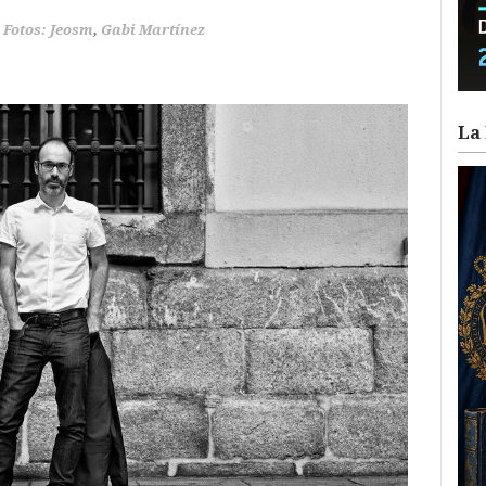
Fotos: Jeosm
,
Gabi Martínez
La 