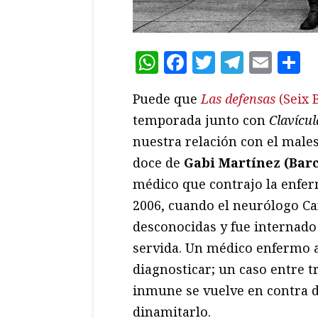
WhatsApp
Facebook
Twitter
Teleg
Ema
C
Puede que
Las defensas
(Seix 
temporada junto con
Clavícul
nuestra relación con el males
doce de
Gabi Martínez (Barc
médico que contrajo la enfer
2006, cuando el neurólogo C
desconocidas y fue internado 
servida. Un médico enfermo 
diagnosticar; un caso entre t
inmune se vuelve en contra d
dinamitarlo.