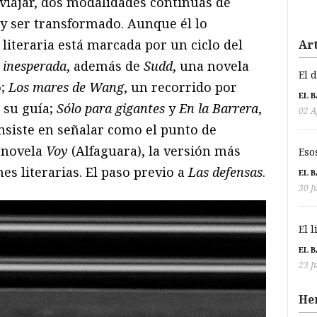
y viajar, dos modalidades continuas de
y ser transformado. Aunque él lo
 literaria está marcada por un ciclo del
Art
 inesperada
, además de
Sudd
, una novela
El 
o;
Los mares de Wang
, un recorrido por
EL 
e su guía;
Sólo para gigantes
y
En la Barrera
,
02 A
nsiste en señalar como el punto de
u novela
Voy
(Alfaguara), la versión más
Eso
es literarias. El paso previo a
Las defensas
.
EL 
30 J
El 
EL 
23 J
He