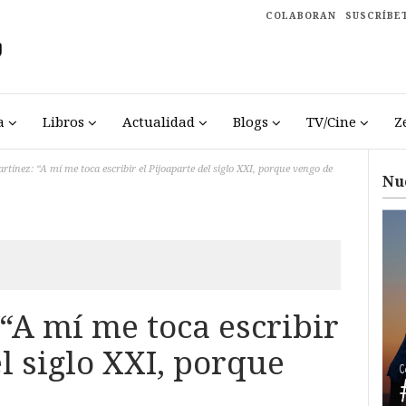
COLABORAN
SUSCRÍBE
a
Libros
Actualidad
Blogs
TV/Cine
Z
rtínez: “A mí me toca escribir el Pijoaparte del siglo XXI, porque vengo de
Nu
“A mí me toca escribir
el siglo XXI, porque