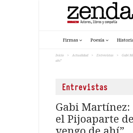
Firmas
Poesía
Histori
Inicio
>
Actualidad
>
Entrevistas
>
Gabi Ma
ahí”
Entrevistas
Gabi Martínez: 
el Pijoaparte d
vengo de ahí”