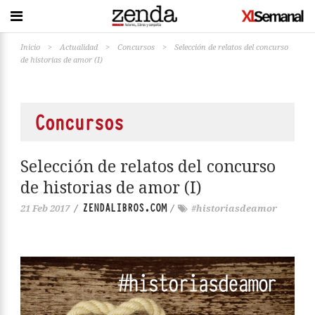
Inicio
>
Actualidad
>
Concursos
>
Selección de relatos del concurso
de historias de amor (I)
Concursos
Selección de relatos del concurso
de historias de amor (I)
ZENDALIBROS.COM
21 Feb 2017
/
/
#historiasdeamor