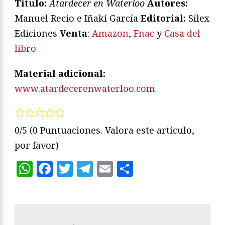
Título:
Atardecer en Waterloo
Autores:
Manuel Recio e Iñaki García
Editorial:
Sílex
Ediciones
Venta
:
Amazon
,
Fnac
y
Casa del
libro
Material adicional:
www.atardecerenwaterloo.com
0/5
(0 Puntuaciones. Valora este artículo,
por favor)
WhatsApp
Facebook
Twitter
Telegram
Email
Compartir