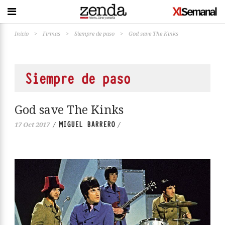
Inicio
>
Firmas
>
Siempre de paso
>
God save The Kinks
Siempre de paso
God save The Kinks
MIGUEL BARRERO
17 Oct 2017
/
/