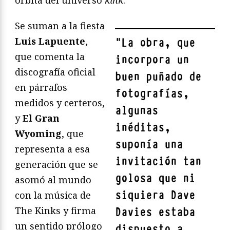
órbita del universo
kink
.
Se suman a la fiesta
Luis Lapuente
,
"
La obra, que
que comenta la
incorpora un
discografía oficial
buen puñado de
en párrafos
fotografías,
medidos y certeros,
algunas
y
El Gran
inéditas,
Wyoming
, que
suponía una
representa a esa
invitación tan
generación que se
golosa que ni
asomó al mundo
siquiera Dave
con la música de
The Kinks y firma
Davies estaba
un sentido prólogo
dispuesto a