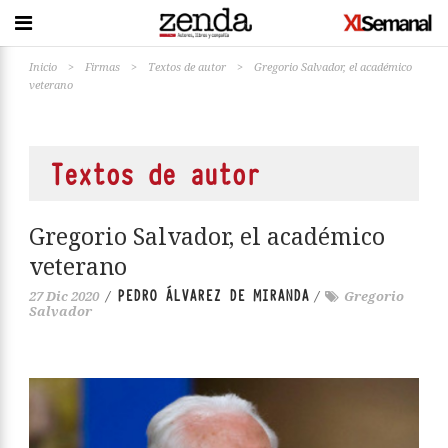
Inicio
>
Firmas
>
Textos de autor
>
Gregorio Salvador, el académico
veterano
Textos de autor
Gregorio Salvador, el académico
veterano
PEDRO ÁLVAREZ DE MIRANDA
27 Dic 2020
/
/
Gregorio
Salvador