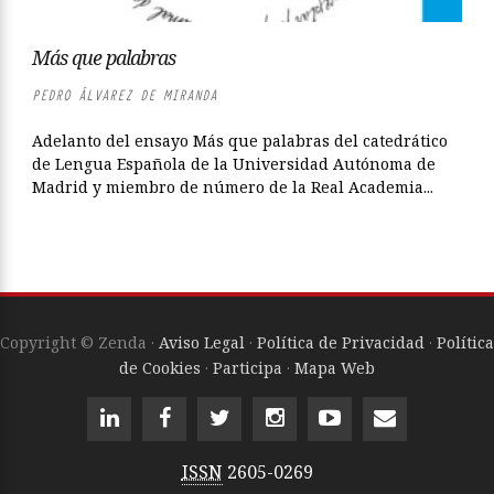
Más que palabras
PEDRO ÁLVAREZ DE MIRANDA
Adelanto del ensayo Más que palabras del catedrático
de Lengua Española de la Universidad Autónoma de
Madrid y miembro de número de la Real Academia...
Copyright © Zenda ·
Aviso Legal
·
Política de Privacidad
·
Política
de Cookies
·
Participa
·
Mapa Web
ISSN
2605-0269