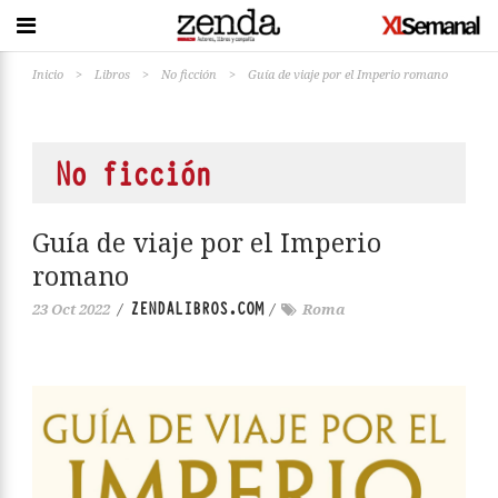
Inicio
>
Libros
>
No ficción
>
Guía de viaje por el Imperio romano
No ficción
Guía de viaje por el Imperio
romano
ZENDALIBROS.COM
23 Oct 2022
/
/
Roma