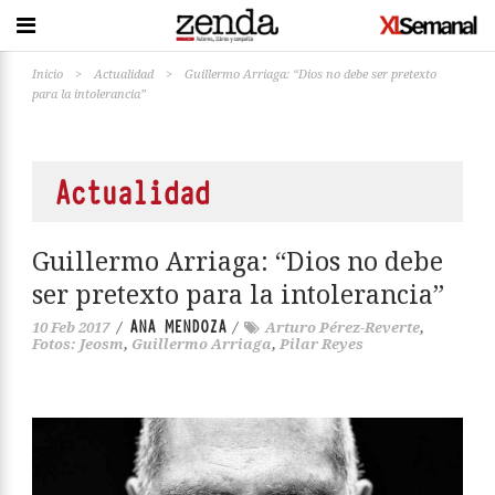
Inicio
>
Actualidad
>
Guillermo Arriaga: “Dios no debe ser pretexto
para la intolerancia”
Actualidad
Guillermo Arriaga: “Dios no debe
ser pretexto para la intolerancia”
ANA MENDOZA
10 Feb 2017
/
/
Arturo Pérez-Reverte
,
Fotos: Jeosm
,
Guillermo Arriaga
,
Pilar Reyes