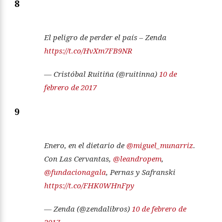
8
El peligro de perder el país – Zenda
https://t.co/HvXm7FB9NR
— Cristóbal Ruitiña (@ruitinna)
10 de
febrero de 2017
9
Enero, en el dietario de
@miguel_munarriz
.
Con Las Cervantas,
@leandropem
,
@fundacionagala
, Pernas y Safranski
https://t.co/FHK0WHnFpy
— Zenda (@zendalibros)
10 de febrero de
2017