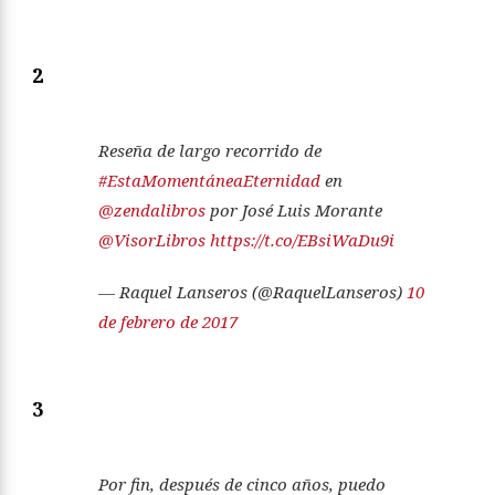
2
Reseña de largo recorrido de
#EstaMomentáneaEternidad
en
@zendalibros
por José Luis Morante
@VisorLibros
https://t.co/EBsiWaDu9i
— Raquel Lanseros (@RaquelLanseros)
10
de febrero de 2017
3
Por fin, después de cinco años, puedo