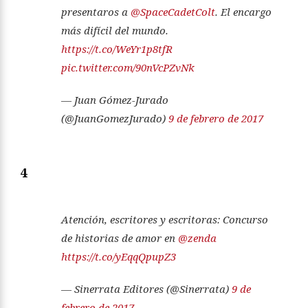
presentaros a
@SpaceCadetColt
. El encargo
más difícil del mundo.
https://t.co/WeYr1p8tfR
pic.twitter.com/90nVcPZvNk
— Juan Gómez-Jurado
(@JuanGomezJurado)
9 de febrero de 2017
4
Atención, escritores y escritoras: Concurso
de historias de amor en
@zenda
https://t.co/yEqqQpupZ3
— Sinerrata Editores (@Sinerrata)
9 de
febrero de 2017