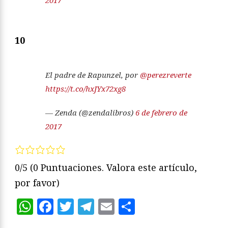
10
El padre de Rapunzel, por
@perezreverte
https://t.co/hxJYx72xg8
— Zenda (@zendalibros)
6 de febrero de
2017
0/5
(0 Puntuaciones. Valora este artículo,
por favor)
WhatsApp
Facebook
Twitter
Telegram
Email
Compartir