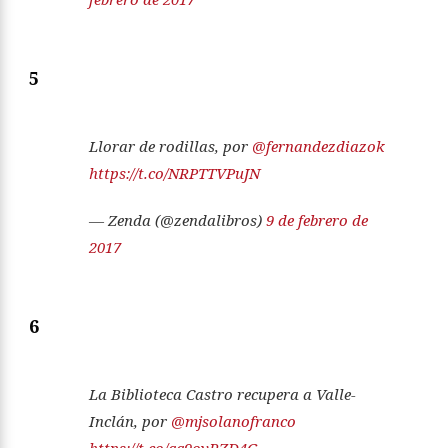
5
Llorar de rodillas, por
@fernandezdiazok
https://t.co/NRPTTVPuJN
— Zenda (@zendalibros)
9 de febrero de
2017
6
La Biblioteca Castro recupera a Valle-
Inclán, por
@mjsolanofranco
https://t.co/qq9oyRZD4G