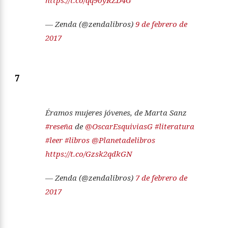
— Zenda (@zendalibros)
9 de febrero de
2017
7
Éramos mujeres jóvenes, de Marta Sanz
#reseña
de
@OscarEsquiviasG
#literatura
#leer
#libros
@Planetadelibros
https://t.co/Gzsk2qdkGN
— Zenda (@zendalibros)
7 de febrero de
2017