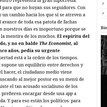
 centro representa la gran hipocresía:
d para que no huyan sus seguidores. Con
y un cambio hacia los que sí se atreven a
l avance de toda esa patota de fachas
Bi
en nuestros días es inoportuno porque se
n la mentira de los muchos.
El espíritu del
do, y no en balde
The Economist,
al
nco años, pedía su urgente
ibertad está a la orden de los tiempos.
y supone un equilibrio entre derechos y
l hacer, el ciudadano medio viene
buscando al mejor postor en su menú de
iste el tan acusado socialismo de los
s prefieren encargar desde una
app
a
a. Y para eso están los políticos: para