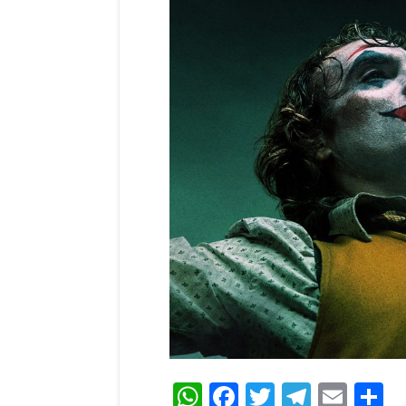
WhatsApp
Facebook
Twitter
Teleg
Ema
C