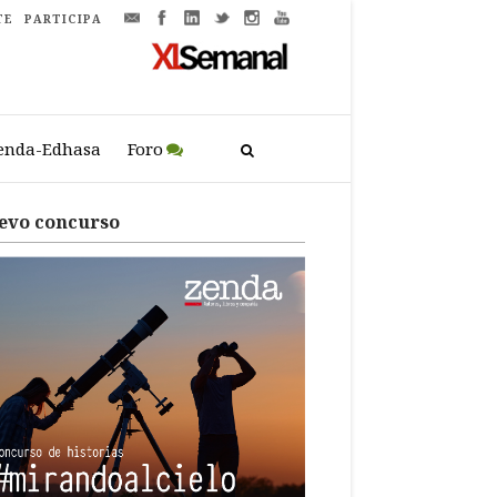
TE
PARTICIPA
enda-Edhasa
Foro
evo concurso