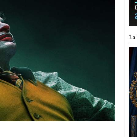
La 
ram
il
ompartir