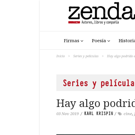
Firmas
Poesía
Histori
Inicio
>
Series y películas
>
Hay algo podrido 
Series y película
Hay algo podri
KARL KRISPIN
03 Nov 2019
/
/
cine
,