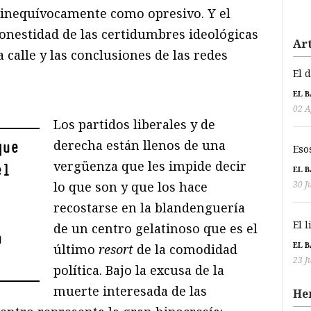
 inequívocamente como opresivo. Y el
honestidad de las certidumbres ideológicas
Art
 calle y las conclusiones de las redes
El 
EL 
02 A
Los partidos liberales y de
derecha están llenos de una
que
Eso
vergüenza que les impide decir
el
EL 
30 J
lo que son y que los hace
recostarse en la blandenguería
El 
de un centro gelatinoso que es el
n
EL 
último
resort
de la comodidad
23 J
política. Bajo la excusa de la
muerte interesada de las
He