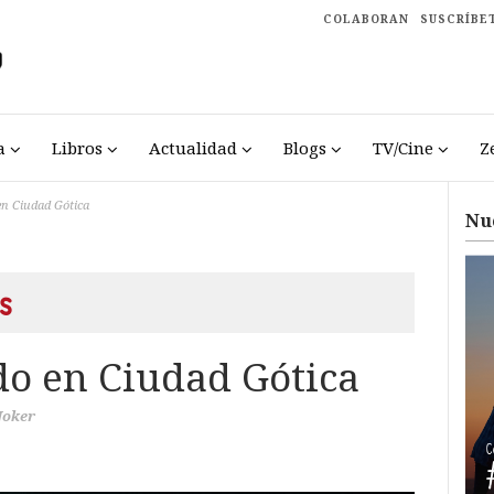
COLABORAN
SUSCRÍBE
a
Libros
Actualidad
Blogs
TV/Cine
Z
en Ciudad Gótica
Nu
s
do en Ciudad Gótica
Joker