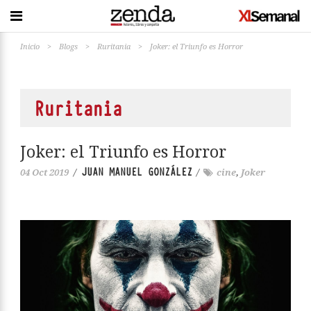
Inicio
>
Blogs
>
Ruritania
>
Joker: el Triunfo es Horror
Ruritania
Joker: el Triunfo es Horror
JUAN MANUEL GONZÁLEZ
04 Oct 2019
/
/
cine
,
Joker