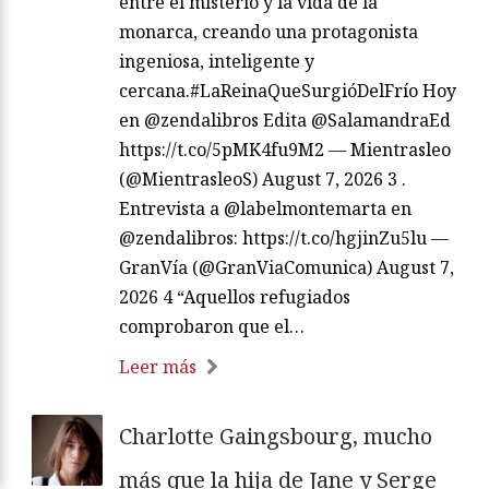
entre el misterio y la vida de la
monarca, creando una protagonista
ingeniosa, inteligente y
cercana.#LaReinaQueSurgióDelFrío Hoy
en @zendalibros Edita @SalamandraEd
https://t.co/5pMK4fu9M2 — Mientrasleo
(@MientrasleoS) August 7, 2026 3 .
Entrevista a @labelmontemarta en
@zendalibros: https://t.co/hgjinZu5lu —
GranVía (@GranViaComunica) August 7,
2026 4 “Aquellos refugiados
comprobaron que el…
Leer más
Charlotte Gaingsbourg, mucho
más que la hija de Jane y Serge