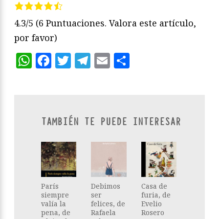
4.3/5
(6 Puntuaciones. Valora este artículo,
por favor)
WhatsApp
Facebook
Twitter
Telegram
Email
Compartir
TAMBIÉN TE PUEDE INTERESAR
París
Debimos
Casa de
siempre
ser
furia, de
valía la
felices, de
Evelio
pena, de
Rafaela
Rosero