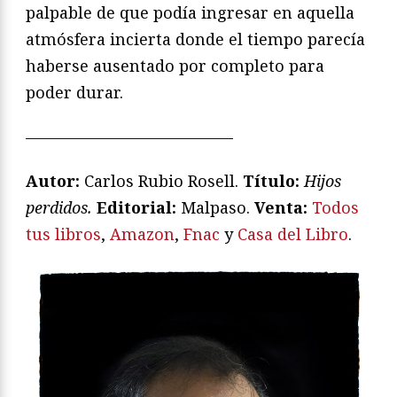
palpable de que podía ingresar en aquella
atmósfera incierta donde el tiempo parecía
haberse ausentado por completo para
poder durar.
—————————————
Autor:
Carlos Rubio Rosell.
T
ítulo:
Hijos
perdidos
.
Editorial:
Malpaso.
V
enta:
Todos
tus libros
,
Amazon
,
Fnac
y
Casa del Libro
.