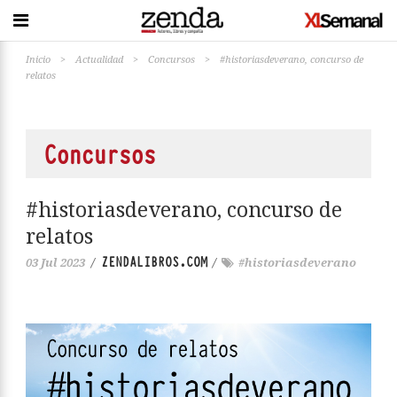
Inicio
>
Actualidad
>
Concursos
>
#historiasdeverano, concurso de
relatos
Concursos
#historiasdeverano, concurso de
relatos
ZENDALIBROS.COM
03 Jul 2023
/
/
#historiasdeverano