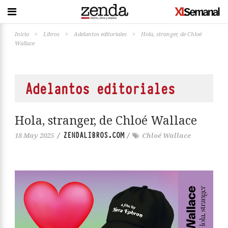
Inicio
>
Libros
>
Adelantos editoriales
>
Hola, stranger, de Chloé
Wallace
Adelantos editoriales
Hola, stranger, de Chloé Wallace
ZENDALIBROS.COM
18 May 2025
/
/
Chloé Wallace