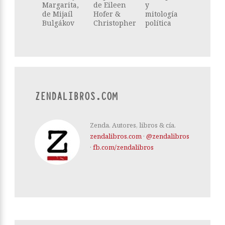
Margarita,
de Eileen
y
de Mijaíl
Hofer &
mitología
Bulgákov
Christopher
política
ZENDALIBROS.COM
Zenda. Autores, libros & cía.
zendalibros.com
·
@zendalibros
·
fb.com/zendalibros