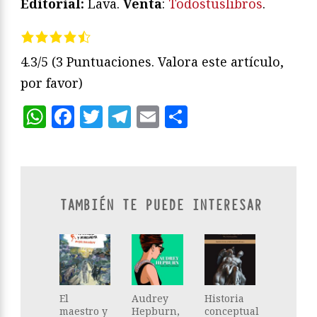
Editorial:
Lava.
Venta
:
Todostuslibros
.
4.3/5
(3 Puntuaciones. Valora este artículo,
por favor)
WhatsApp
Facebook
Twitter
Telegram
Email
Compartir
TAMBIÉN TE PUEDE INTERESAR
El
Audrey
Historia
maestro y
Hepburn,
conceptual