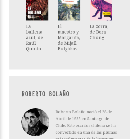
La
El
La zorra,
ballena
maestro y
de Bora
azul, de
Margarita,
Chung
Raúl
de Mijaíl
Quinto
Bulgákov
ROBERTO BOLAÑO
Roberto Bolaño nació el 28 de
Abril de 1953 en Santiago de
Chile. Este escritor chileno se ha
convertido en una de las plumas
más influyentes de la literatura