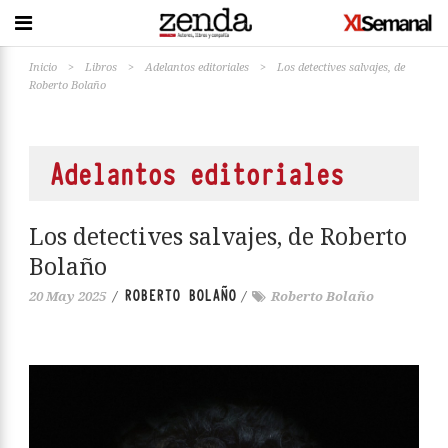
Inicio
>
Libros
>
Adelantos editoriales
>
Los detectives salvajes, de
Roberto Bolaño
Adelantos editoriales
Los detectives salvajes, de Roberto
Bolaño
ROBERTO BOLAÑO
20 May 2025
/
/
Roberto Bolaño