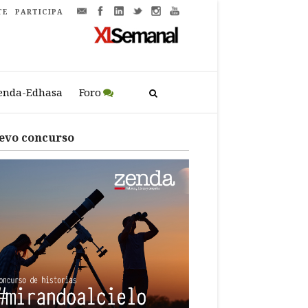
TE
PARTICIPA
enda-Edhasa
Foro
evo concurso