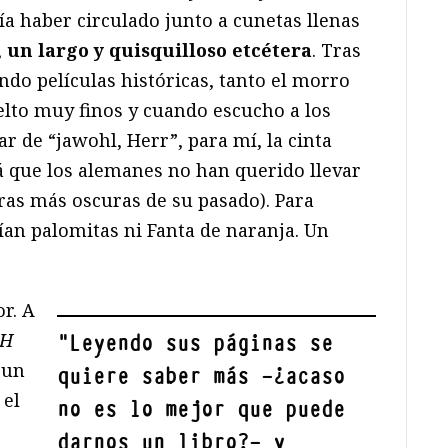
a haber circulado junto a cunetas llenas
,
un largo y quisquilloso etcétera
. Tras
ndo películas históricas, tanto el morro
lto muy finos y cuando escucho a los
gar de “jawohl, Herr”, para mí, la cinta
tá que los alemanes no han querido llevar
guras más oscuras de su pasado). Para
ían palomitas ni Fanta de naranja. Un
or. A
H
"
Leyendo sus páginas se
 un
quiere saber más —¿acaso
 el
no es lo mejor que puede
darnos un libro?— y