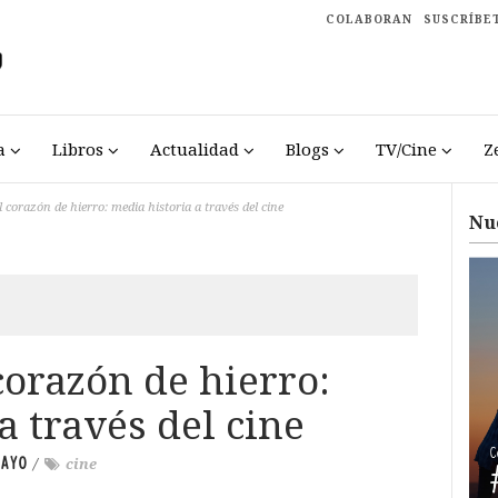
COLABORAN
SUSCRÍBE
a
Libros
Actualidad
Blogs
TV/Cine
Z
 corazón de hierro: media historia a través del cine
Nu
corazón de hierro:
a través del cine
AYO
/
cine