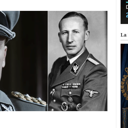
La 
ram
il
ompartir