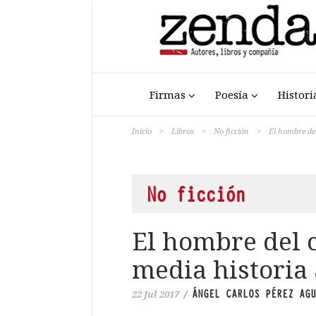
Firmas
Poesía
Histori
Inicio
>
Libros
>
No ficción
>
El hombre del
No ficción
El hombre del 
media historia 
ÁNGEL CARLOS PÉREZ AGU
22 Jul 2017
/