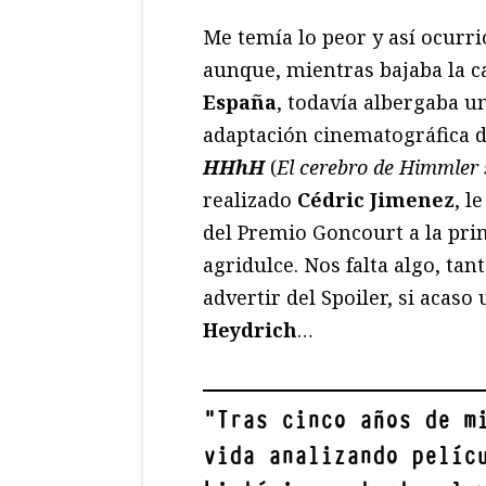
Me temía lo peor y así ocurri
aunque, mientras bajaba la c
España
, todavía albergaba u
adaptación cinematográfica d
HHhH
(
El cerebro de Himmler 
realizado
Cédric Jimenez
, l
del Premio Goncourt a la pri
agridulce. Nos falta algo, ta
advertir del Spoiler, si acaso
Heydrich
…
"
Tras cinco años de m
vida analizando pelíc