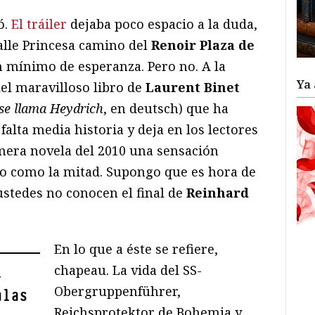
ó.
El tráiler
dejaba poco espacio a la duda,
alle Princesa camino del
Renoir Plaza de
n mínimo de esperanza. Pero no. A la
Ya 
el maravilloso libro de
Laurent Binet
se llama Heydrich
, en deutsch) que ha
e falta media historia y deja en los lectores
mera novela del 2010 una sensación
nto como la mitad. Supongo que es hora de
 ustedes no conocen el final de
Reinhard
En lo que a éste se refiere,
chapeau. La vida del SS-
i
Obergruppenführer,
ulas
Reichsprotektor de Bohemia y