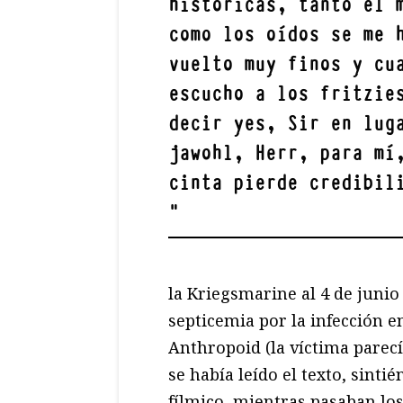
históricas, tanto el 
como los oídos se me 
vuelto muy finos y cu
escucho a los fritzie
decir yes, Sir en lug
jawohl, Herr, para mí
cinta pierde credibil
"
la Kriegsmarine al 4 de junio 
septicemia por la infección e
Anthropoid (la víctima parec
se había leído el texto, sint
fílmico, mientras pasaban los