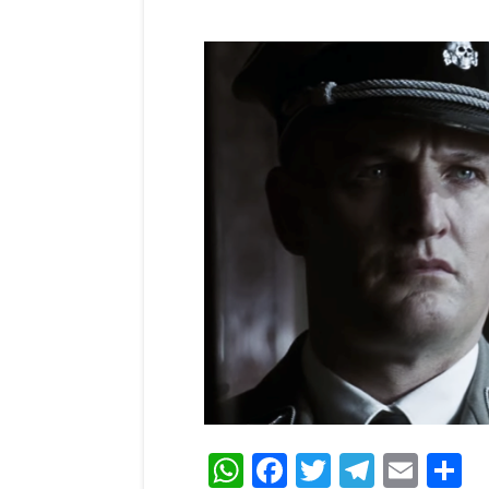
WhatsApp
Facebook
Twitter
Teleg
Ema
C