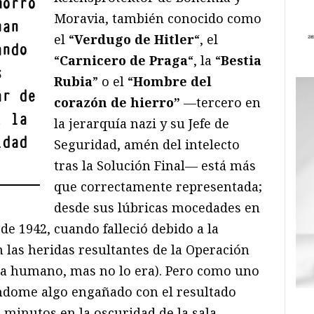
morro
Moravia, también conocido como
han
el “
Verdugo de Hitler
“, el
ando
“
Carnicero de Praga
“, la “
Bestia
s
Rubia
” o el “
Hombre del
ar de
corazón de hierro”
—tercero en
, la
la jerarquía nazi y su Jefe de
idad
Seguridad, amén del intelecto
tras la Solución Final— está más
que correctamente representada;
desde sus lúbricas mocedades en
de 1942, cuando falleció debido a la
n las heridas resultantes de la Operación
ía humano, mas no lo era). Pero como uno
iéndome algo engañado con el resultado
 minutos en la oscuridad de la sala,