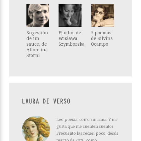
Sugestión
El odio, de
5 poemas
de un
Wisława
de Silvina
sauce, de
Szymborska
Ocampo
Alfonsina
Storni
LAURA DI VERSO
Leo poesía, con o sin rima. Y me
gusta que me cuenten cuentos.
Frecuento las redes, poco, desde
marzo de 2020, como