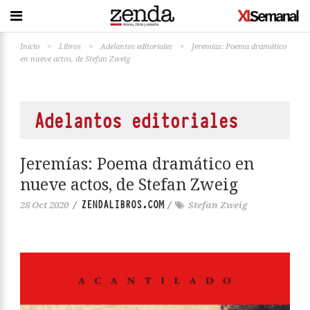
Inicio
>
Libros
>
Adelantos editoriales
>
Jeremías: Poema dramático
en nueve actos, de Stefan Zweig
Adelantos editoriales
Jeremías: Poema dramático en
nueve actos, de Stefan Zweig
ZENDALIBROS.COM
28 Oct 2020
/
/
Stefan Zweig