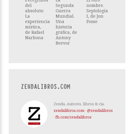
del
Segunda
nombre.
absoluto:
Guerra
Septología
La
Mundial.
I, de Jon
experiencia
Una
Fosse
mística,
historia
de Rafael
gráfica, de
Narbona
Antony
Beevor
ZENDALIBROS.COM
Zenda. Autores, libros & cía.
zendalibros.com
·
@zendalibros
·
fb.com/zendalibros