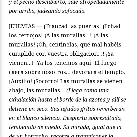
y el pecho descubierto, sale atropelladamente
por arriba, jadeando sofocado.
JEREMÍAS — ¡Trancad las puertas! ¡Echad
los cerrojos! ¡A las murallas…! ¡A las
murallas! ¡Oh, centinelas, qué mal habéis
cumplido con vuestra obligación…! ¡Ya
vienen…! ¡Ya los tenemos aquí! El fuego
caerá sobre nosotros… devorará el templo.
¡Auxilio! ¡Socorro! Las murallas se vienen
abajo, las murallas…
(Llega como una
exhalación hasta el borde de la azotea y allí se
detiene en seco. Sus agudos gritos reverberan
en el blanco silencio. Despierta sobresaltado,
temblando de miedo. Su mirada, igual que la
de un borracho, recorre a trompicones la