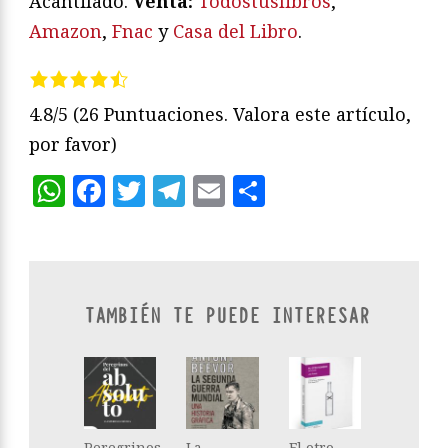
Acantilado.
Venta:
Todostuslibros
,
Amazon
,
Fnac
y
Casa del Libro
.
4.8/5
(26 Puntuaciones. Valora este artículo,
por favor)
WhatsApp
Facebook
Twitter
Telegram
Email
Compartir
TAMBIÉN TE PUEDE INTERESAR
Peregrinos
La
El otro