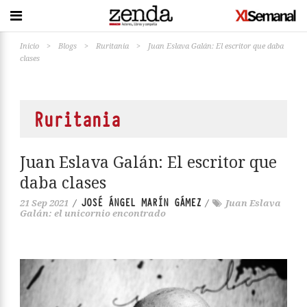
Inicio
>
Blogs
>
Ruritania
>
Juan Eslava Galán: El escritor que daba
clases
Ruritania
Juan Eslava Galán: El escritor que
daba clases
JOSÉ ÁNGEL MARÍN GÁMEZ
21 Sep 2021
/
/
Juan Eslava
Galán: el unicornio encontrado