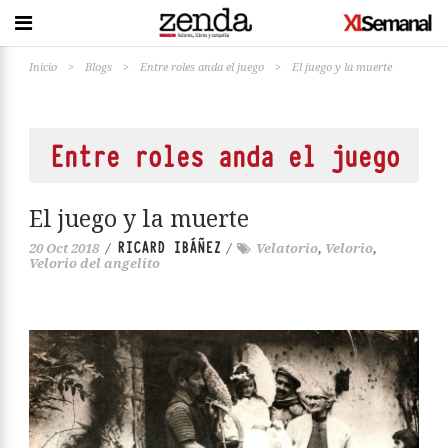
Inicio
>
Blogs
>
Entre roles anda el juego
>
El juego y la muerte
Entre roles anda el juego
El juego y la muerte
RICARD IBÁÑEZ
20 Oct 2018
/
/
Velatorio
,
Velorio
,
Velorio del angelito