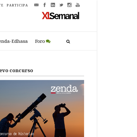
TE
PARTICIPA
enda-Edhasa
Foro
evo concurso