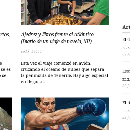
Art
rtos,
Ajedrez y libros frente al Atlántico
El 
(Diario de un viaje de novela, XII)
EL 
LUIS ZUECO
02 A
e
Esta vez el viaje comenzó en avión,
 se es
cruzando el océano de nubes que separa
Eso
o se
la península de Tenerife. Hay algo especial
EL 
en llegar a...
30 J
El 
EL 
23 J