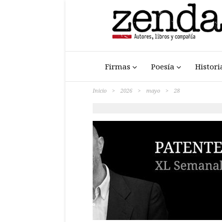
Firmas
Poesía
Histori
Inicio
>
2026
>
mayo
>
28