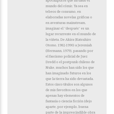
apocalípticos que ha dado el
mundo del cómic. Ya sea en
tebeos de consumo, en
elaboradas novelas gráficas o
en aventuras mainstream,
imaginar el “después” es un
lugar recurrente en el mundo de
la viñeta. De Akira (Katsuhiro
Otomo, 1982-1990) a Jeremiah
(Hermann, 1979), pasando por
el fascismo policial de Juez
Dredd o el postpunk chileno de
Nuke, muchos han sido los que
han imaginado futuros en los
que la tierra ha sido devastada.
Estos cinco títulos son algunos
de mis favoritos en los que
apenas hay elementos de
fantasía o ciencia ficción (dejo
aparte, por ejemplo, buena
parte de la imprescindible obra