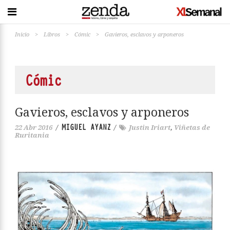
Inicio
>
Libros
>
Cómic
>
Gavieros, esclavos y arponeros
Cómic
Gavieros, esclavos y arponeros
MIGUEL AYANZ
22 Abr 2016
/
/
Justin Iriart
,
Viñetas de
Ruritania