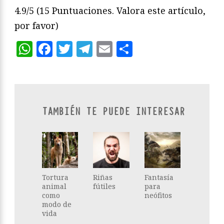
4.9/5
(15 Puntuaciones. Valora este artículo,
por favor)
WhatsApp
Facebook
Twitter
Telegram
Email
Compartir
TAMBIÉN TE PUEDE INTERESAR
Tortura
Riñas
Fantasía
animal
fútiles
para
como
neófitos
modo de
vida