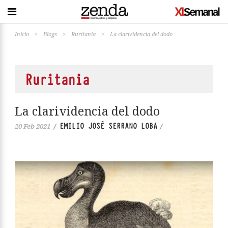
Inicio
>
Blogs
>
Ruritania
>
La clarividencia del dodo
Ruritania
La clarividencia del dodo
EMILIO JOSÉ SERRANO LOBA
20 Feb 2021
/
/