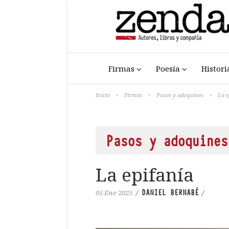
Firmas
Poesía
Histori
Inicio
>
Firmas
>
Pasos y adoquines
>
La e
Pasos y adoquines
La epifanía
DANIEL BERNABÉ
05 Ene 2025
/
/