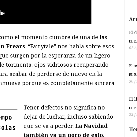
Art
El 
 como el momento cumbre de una de las
EL 
n Frears
. “Fairytale” nos habla sobre esos
02 A
 que surgen por la esperanza de un ligero
de tormenta: ojos vidriosos recuperando
Eso
para acabar de perderse de nuevo en la
EL 
30 J
onmueve porque es completamente sincera
El 
Tener defectos no significa no
EL 
23 J
dejar de luchar, incluso sabiendo
empo
que se va a perder.
La Navidad
solas
He
también va un poco de esto
.