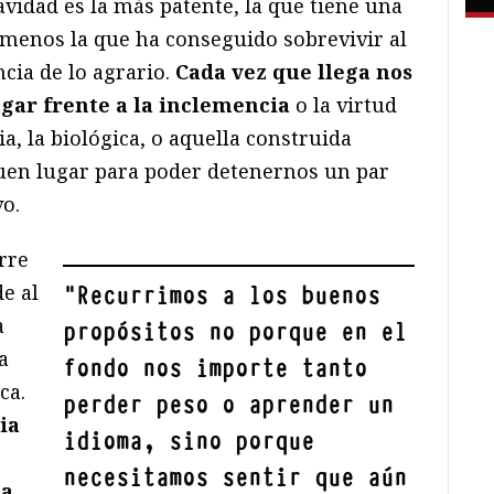
avidad es la más patente, la que tiene una
 menos la que ha conseguido sobrevivir al
cia de lo agrario.
Cada vez que llega nos
gar frente a la inclemencia
o la virtud
a, la biológica, o aquella construida
uen lugar para poder detenernos un par
o.
urre
de al
"
Recurrimos a los buenos
a
propósitos no porque en el
a
fondo nos importe tanto
ca.
perder peso o aprender un
ia
idioma, sino porque
necesitamos sentir que aún
 a