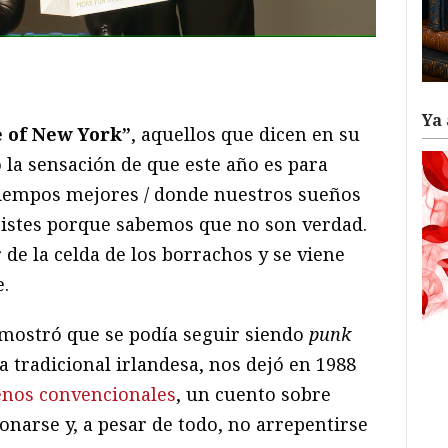
ram
il
ompartir
Ya 
e of New York”
, aquellos que dicen en su
 la sensación de que este año es para
tiempos mejores / donde nuestros sueños
tristes porque sabemos que no son verdad.
 de la celda de los borrachos y se viene
e.
emostró que se podía seguir siendo
punk
 tradicional irlandesa, nos dejó en 1988
enos convencionales
, un cuento sobre
narse y, a pesar de todo, no arrepentirse