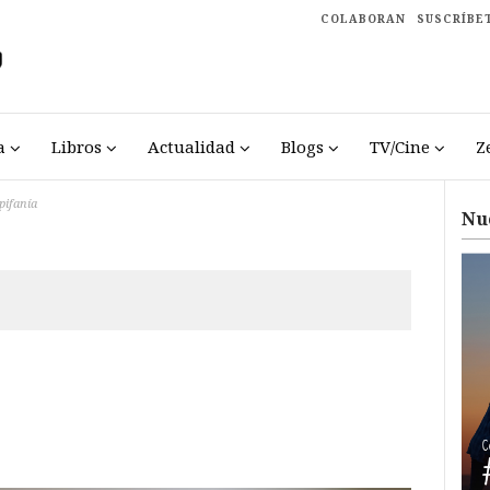
COLABORAN
SUSCRÍBE
a
Libros
Actualidad
Blogs
TV/Cine
Z
pifanía
Nu