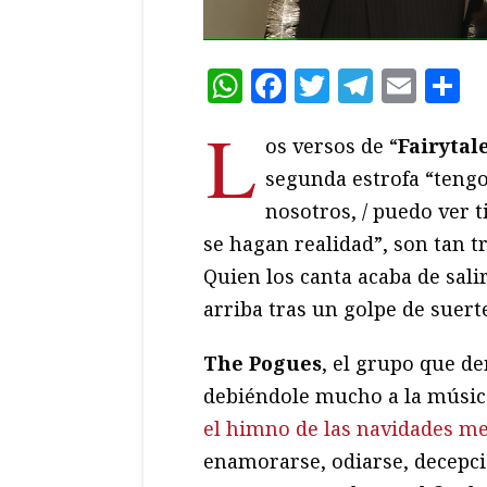
WhatsApp
Facebook
Twitter
Teleg
Ema
C
L
os versos de “
Fairytal
segunda estrofa “tengo
nosotros, / puedo ver 
se hagan realidad”, son tan 
Quien los canta acaba de salir
arriba tras un golpe de suert
The Pogues
, el grupo que d
debiéndole mucho a la música
el himno de las navidades m
enamorarse, odiarse, decepcio