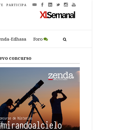
TE
PARTICIPA
enda-Edhasa
Foro
evo concurso