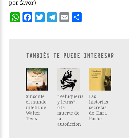
por favor)
WhatsApp
Facebook
Twitter
Telegram
Email
Compartir
TAMBIÉN TE PUEDE INTERESAR
Sinsonte:
“Peluquería
Las
el mundo
y letras”,
historias
infeliz de
o la
secretas
Walter
muerte de
de Clara
Tevis
la
Pastor
autoficción