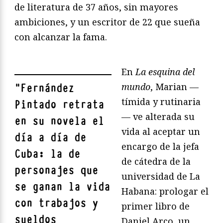
de literatura de 37 años, sin mayores
ambiciones, y un escritor de 22 que sueña
con alcanzar la fama.
En
La esquina del
mundo
, Marian —
"
Fernández
tímida y rutinaria
Pintado retrata
— ve alterada su
en su novela el
vida al aceptar un
día a día de
encargo de la jefa
Cuba: la de
de cátedra de la
personajes que
universidad de La
se ganan la vida
Habana: prologar el
con trabajos y
primer libro de
sueldos
Daniel Arco, un