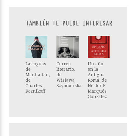
TAMBIÉN TE PUEDE INTERESAR
Las aguas
Correo
Un año
de
literario,
en la
Manhattan,
de
Antigua
de
Wisława
Roma, de
Charles
Szymborska
Néstor F.
Reznikoff
Marqués
González