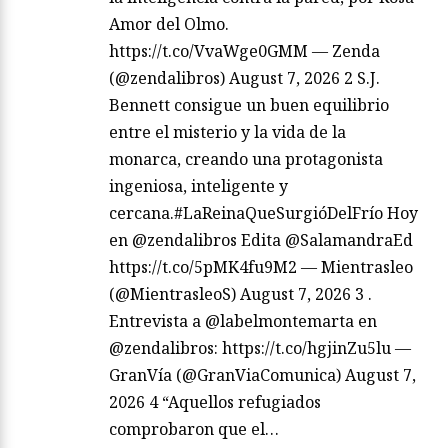
Amor del Olmo.
https://t.co/VvaWge0GMM — Zenda
(@zendalibros) August 7, 2026 2 S.J.
Bennett consigue un buen equilibrio
entre el misterio y la vida de la
monarca, creando una protagonista
ingeniosa, inteligente y
cercana.#LaReinaQueSurgióDelFrío Hoy
en @zendalibros Edita @SalamandraEd
https://t.co/5pMK4fu9M2 — Mientrasleo
(@MientrasleoS) August 7, 2026 3 .
Entrevista a @labelmontemarta en
@zendalibros: https://t.co/hgjinZu5lu —
GranVía (@GranViaComunica) August 7,
2026 4 “Aquellos refugiados
comprobaron que el…