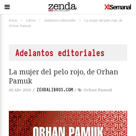
Inicio
>
Libros
>
Adelantos editoriales
>
La mujer del pelo rojo, de
Orhan Pamuk
Adelantos editoriales
La mujer del pelo rojo, de Orhan
Pamuk
ZENDALIBROS.COM
06 Abr 2018
/
/
Orhan Pamuk