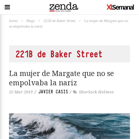
Inicio
>
Blogs
>
221B de Baker Street
>
La mujer de Margate que no
se empolvaba la nariz
221B de Baker Street
La mujer de Margate que no se
empolvaba la nariz
JAVIER CASIS
25 Mar 2019
/
/
Sherlock Holmes