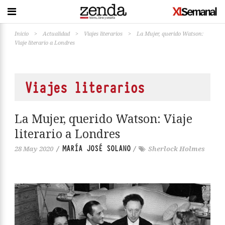
Inicio
>
Actualidad
>
Viajes literarios
>
La Mujer, querido Watson:
Viaje literario a Londres
Viajes literarios
La Mujer, querido Watson: Viaje
literario a Londres
MARÍA JOSÉ SOLANO
28 May 2020
/
/
Sherlock Holmes