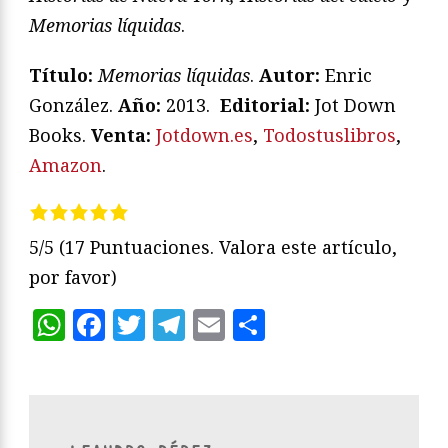
Memorias líquidas
.
Título:
Memorias líquidas
.
Autor:
Enric
González.
Año:
2013.
Editorial:
Jot Down
Books.
Venta:
Jotdown.es
,
Todostuslibros
,
Amazon
.
5/5
(17 Puntuaciones. Valora este artículo,
por favor)
WhatsApp
Facebook
Twitter
Telegram
Email
Compartir