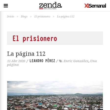
Inicio
>
Blogs
>
El prisionero
>
La página 112
El prisionero
La página 112
LEANDRO PÉREZ
11 Abr 2020
/
/
Enric González
,
Una
página