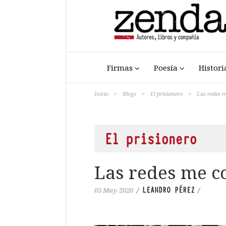
Firmas
Poesía
Histori
Inicio
>
Blogs
>
El prisionero
>
Las redes 
El prisionero
Las redes me 
LEANDRO PÉREZ
05 May 2020
/
/