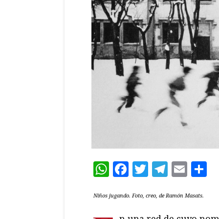
WhatsApp
Facebook
Twitter
Teleg
Ema
C
Niños jugando. Foto, creo, de Ramón Masats.
n una red de cuyo nom