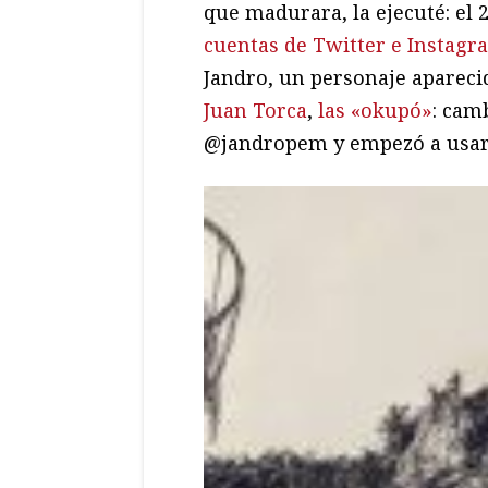
que madurara, la ejecuté: el 
cuentas de Twitter
e Instagr
Jandro, un personaje apareci
Juan Torca
,
las «okupó»
: cam
@jandropem y empezó a usarl