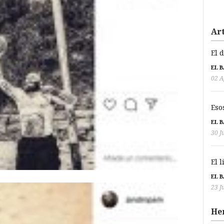
Art
El 
EL 
02 A
Eso
EL 
30 J
El 
EL 
23 J
He