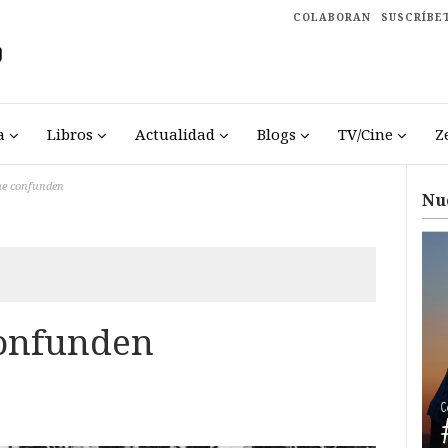
COLABORAN
SUSCRÍBE
a
Libros
Actualidad
Blogs
TV/Cine
Z
me confunden
Nu
confunden