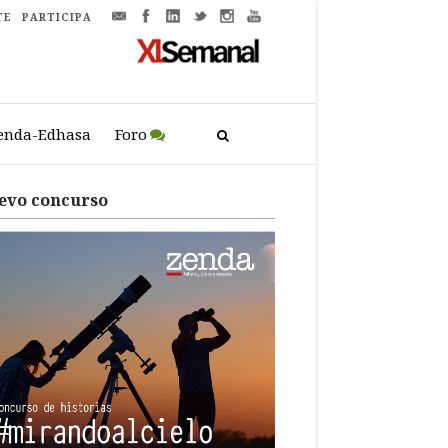
TE
PARTICIPA
enda-Edhasa
Foro
evo concurso