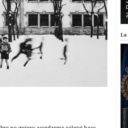
La 
ram
il
ompartir
bre no quiero acordarme colgué hace