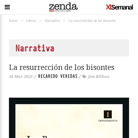
Inicio
>
Libros
>
Narrativa
>
La resurrección de los bisontes
Narrativa
La resurrección de los bisontes
RECAREDO VEREDAS
04 Mar 2023
/
/
Jon Bilbao