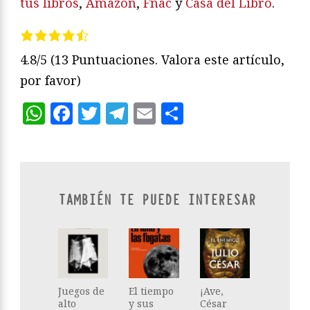
tus libros
,
Amazon
,
Fnac
y
Casa del Libro
.
4.8/5
(13 Puntuaciones. Valora este artículo,
por favor)
WhatsApp
Facebook
Twitter
Telegram
Email
Compartir
TAMBIÉN TE PUEDE INTERESAR
Juegos de
El tiempo
¡Ave,
alto
y sus
César