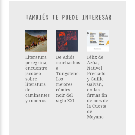
TAMBIÉN TE PUEDE INTERESAR
Literatura
De Adiós
Félix de
peregrina,
muchachos
Azúa,
encuentro
a
Nativel
jacobeo
Tungsteno:
Preciado
sobre
Los
y Guille
literatura
mejores
Galván,
de
cómics
en las
caminantes
noir del
firmas fin
y romeros
siglo XXI
de mes de
la Cuesta
de
Moyano