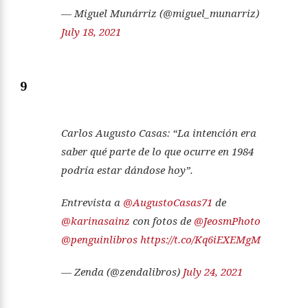
— Miguel Munárriz (@miguel_munarriz)
July 18, 2021
9
Carlos Augusto Casas: “La intención era
saber qué parte de lo que ocurre en 1984
podría estar dándose hoy”.
Entrevista a
@AugustoCasas71
de
@karinasainz
con fotos de
@JeosmPhoto
@penguinlibros
https://t.co/Kq6iEXEMgM
— Zenda (@zendalibros)
July 24, 2021