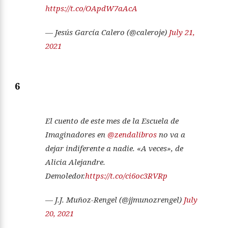
https://t.co/OApdW7aAcA
— Jesús García Calero (@caleroje)
July 21,
2021
6
El cuento de este mes de la Escuela de
Imaginadores en
@zendalibros
no va a
dejar indiferente a nadie. «A veces», de
Alicia Alejandre.
Demoledor.
https://t.co/ci6oc3RVRp
— J.J. Muñoz-Rengel (@jjmunozrengel)
July
20, 2021