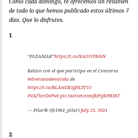
Como cada domingo, te ofrecemos un resumen
de todo lo que hemos publicado estos últimos 7
días. Que lo disfrutes.
1
“PLEAMAR”
https://t.co/XAO7cYbihN
Relato con el que participo en el Concurso
#elveranodemivida
de
https://t.co/BLAieZKxjJ
#LYF15
#VAFlorDePiel
pic.twitter.com/jkPQkPB36T
— Pilar® (@1961_pilar)
July 21, 2021
2