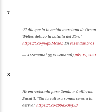
7
‘El día que la invasión marciana de Orson
Welles detuvo la batalla del Ebro’
https://t.co/y6qZlMcaoL
En
@zendalibros
— XLSemanal (@XLSemanal)
July 19, 2021
8
He entrevistado para Zenda a Guillermo
Busutil: “Sin la cultura somos seres a la
deriva”
https://t.co/z99axGwf5B