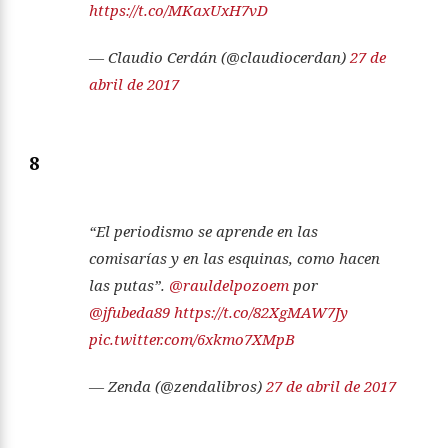
https://t.co/MKaxUxH7vD
— Claudio Cerdán (@claudiocerdan)
27 de
abril de 2017
8
“El periodismo se aprende en las
comisarías y en las esquinas, como hacen
las putas”.
@rauldelpozoem
por
@jfubeda89
https://t.co/82XgMAW7Jy
pic.twitter.com/6xkmo7XMpB
— Zenda (@zendalibros)
27 de abril de 2017