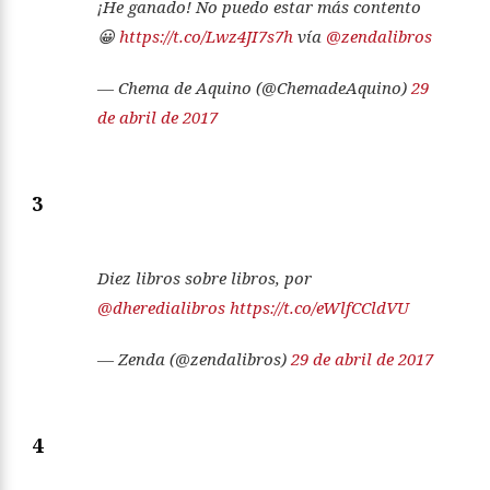
¡He ganado! No puedo estar más contento
😀
https://t.co/Lwz4JI7s7h
vía
@zendalibros
— Chema de Aquino (@ChemadeAquino)
29
de abril de 2017
3
Diez libros sobre libros, por
@dheredialibros
https://t.co/eWlfCCldVU
— Zenda (@zendalibros)
29 de abril de 2017
4