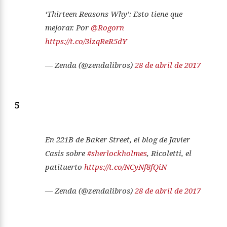
‘Thirteen Reasons Why’: Esto tiene que
mejorar. Por
@Rogorn
https://t.co/3lzqReR5dY
— Zenda (@zendalibros)
28 de abril de 2017
5
En 221B de Baker Street, el blog de Javier
Casis sobre
#sherlockholmes
, Ricoletti, el
patituerto
https://t.co/NCyNf8fQiN
— Zenda (@zendalibros)
28 de abril de 2017