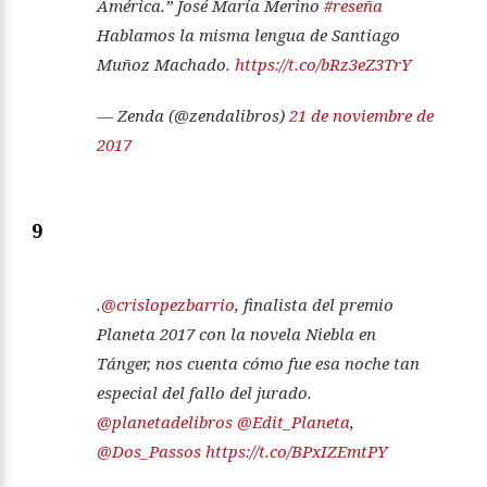
América.” José María Merino
#reseña
Hablamos la misma lengua de Santiago
Muñoz Machado.
https://t.co/bRz3eZ3TrY
— Zenda (@zendalibros)
21 de noviembre de
2017
9
.
@crislopezbarrio
, finalista del premio
Planeta 2017 con la novela Niebla en
Tánger, nos cuenta cómo fue esa noche tan
especial del fallo del jurado.
@planetadelibros
@Edit_Planeta
,
@Dos_Passos
https://t.co/BPxIZEmtPY