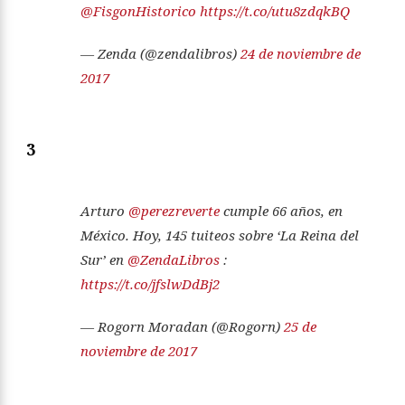
@FisgonHistorico
https://t.co/utu8zdqkBQ
— Zenda (@zendalibros)
24 de noviembre de
2017
3
Arturo
@perezreverte
cumple 66 años, en
México. Hoy, 145 tuiteos sobre ‘La Reina del
Sur’ en
@ZendaLibros
:
https://t.co/jfslwDdBj2
— Rogorn Moradan (@Rogorn)
25 de
noviembre de 2017