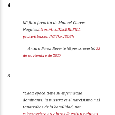
4
Mi foto favorita de Manuel Chaves
Nogales.
https://t.co/KscRRhFlLL
pic.twitter.com/hTVkwISO3h
— Arturo Pérez-Reverte (@perezreverte)
23
de noviembre de 2017
5
“Cada época tiene su enfermedad
dominante: la nuestra es el narcisismo.” El
taparrabos de la banalidad, por
@joseovejero2017
https://t.co/3Higvdu2K3