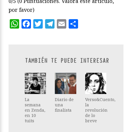
0/5
(0 Puntuaciones. Valora este artículo,
por favor)
WhatsApp
Facebook
Twitter
Telegram
Email
Compartir
TAMBIÉN TE PUEDE INTERESAR
La
Diario de
Verso&Cuento,
semana
una
la
en Zenda,
finalista
revolución
en 10
de lo
tuits
breve