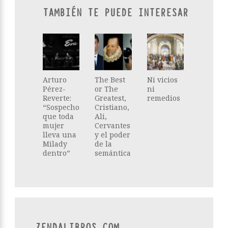
TAMBIÉN TE PUEDE INTERESAR
Arturo
The Best
Ni vicios
Pérez-
or The
ni
Reverte:
Greatest,
remedios
“Sospecho
Cristiano,
que toda
Ali,
mujer
Cervantes
lleva una
y el poder
Milady
de la
dentro”
semántica
ZENDALIBROS.COM