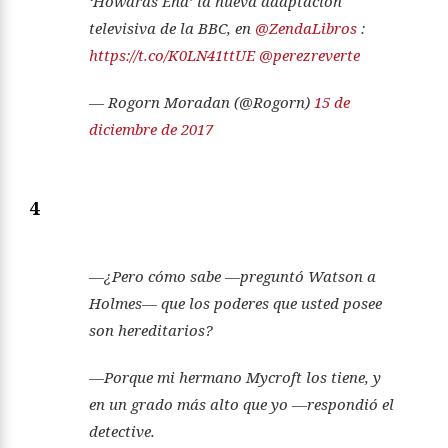
‘Howards End’ la nueva adaptación
televisiva de la BBC, en
@ZendaLibros
:
https://t.co/K0LN41ttUE
@perezreverte
— Rogorn Moradan (@Rogorn)
15 de
diciembre de 2017
4
—¿Pero cómo sabe —preguntó Watson a
Holmes— que los poderes que usted posee
son hereditarios?
—Porque mi hermano Mycroft los tiene, y
en un grado más alto que yo —respondió el
detective.