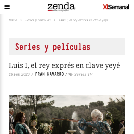
Inicio
>
Series y películas
>
Luis I, el rey exprés en clave yeyé
Series y películas
Luis I, el rey exprés en clave yeyé
FRAN NAVARRO
16 Feb 2025
/
/
Series TV