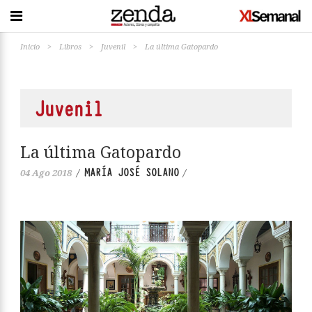
Inicio
>
Libros
>
Juvenil
>
La última Gatopardo
Juvenil
La última Gatopardo
MARÍA JOSÉ SOLANO
04 Ago 2018
/
/