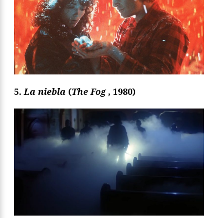
5.
La niebla
(
The Fog
, 1980)