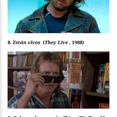
8.
Están vivos
(
They Live
,
1988)