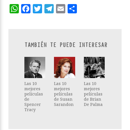
WhatsApp
Facebook
Twitter
Telegram
Email
Compartir
TAMBIÉN TE PUEDE INTERESAR
Las 10
Las 10
Las 10
mejores
mejores
mejores
películas
películas
películas
de
de Susan
de Brian
Spencer
Sarandon
De Palma
Tracy