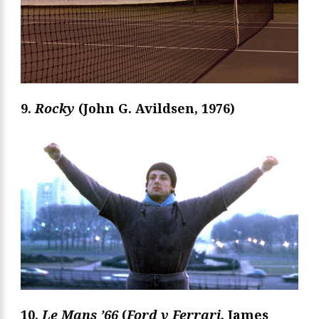
9.
Rocky
(John G. Avildsen, 1976)
10.
Le Mans ’66
(
Ford v Ferrari
, James