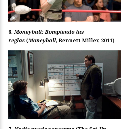
6.
Moneyball: Rompiendo las
reglas
(
Moneyball
, Bennett Miller, 2011)
7.
Nadie puede vencerme
(
The Set-Up
,