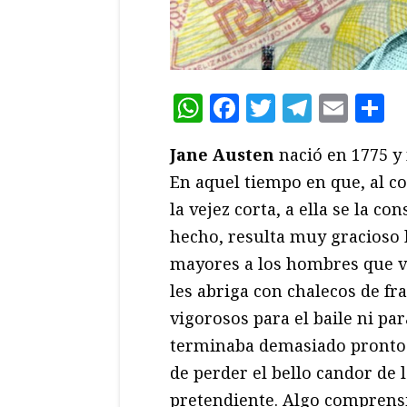
WhatsApp
Facebook
Twitter
Teleg
Ema
C
Jane Austen
nació en 1775 y 
En aquel tiempo en que, al co
la vejez corta, a ella se la 
hecho, resulta muy gracioso
mayores a los hombres que van
les abriga con chalecos de fr
vigorosos para el baile ni p
terminaba demasiado pronto y
de perder el bello candor de 
pretendiente. Algo comprensi