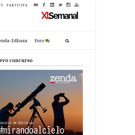
TE
PARTICIPA
enda-Edhasa
Foro
evo concurso