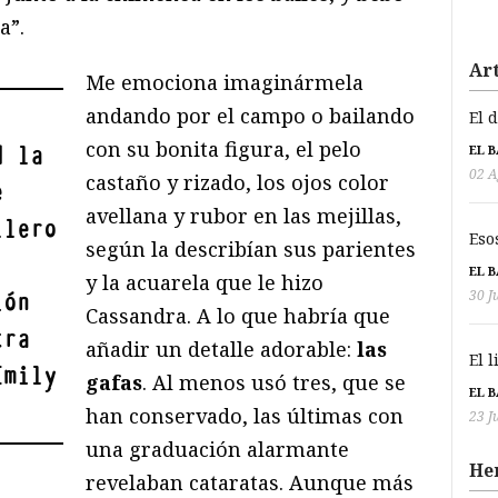
a”.
Art
Me emociona imaginármela
andando por el campo o bailando
El 
con su bonita figura, el pelo
d la
EL 
02 A
castaño y rizado, los ojos color
e
avellana y rubor en las mejillas,
llero
Eso
según la describían sus parientes
EL 
y la acuarela que le hizo
30 J
ión
Cassandra. A lo que habría que
tra
añadir un detalle adorable:
las
El 
Emily
gafas
. Al menos usó tres, que se
EL 
han conservado, las últimas con
23 J
una graduación alarmante
He
revelaban cataratas. Aunque más