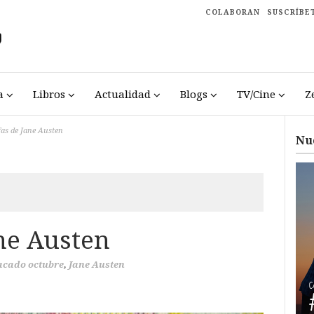
COLABORAN
SUSCRÍBE
a
Libros
Actualidad
Blogs
TV/Cine
Z
fas de Jane Austen
Nu
ane Austen
acado octubre
,
Jane Austen