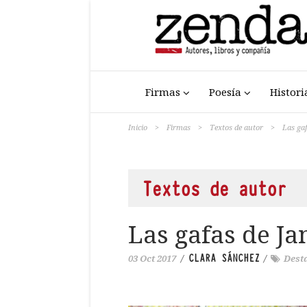
Firmas
Poesía
Histori
Inicio
>
Firmas
>
Textos de autor
>
Las ga
Textos de autor
Las gafas de J
CLARA SÁNCHEZ
03 Oct 2017
/
/
Dest