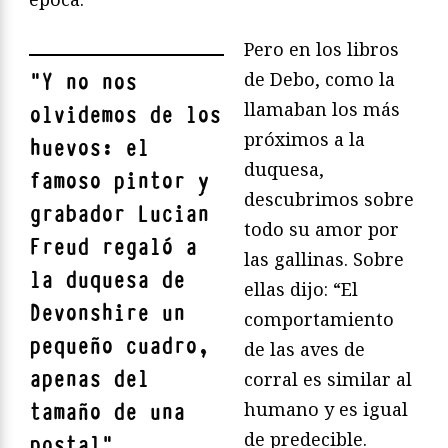
Pero en los libros
de Debo, como la
"
Y no nos
llamaban los más
olvidemos de los
próximos a la
huevos: el
duquesa,
famoso pintor y
descubrimos sobre
grabador Lucian
todo su amor por
Freud regaló a
las gallinas. Sobre
la duquesa de
ellas dijo: “El
Devonshire un
comportamiento
pequeño cuadro,
de las aves de
apenas del
corral es similar al
humano y es igual
tamaño de una
de predecible.
postal
"