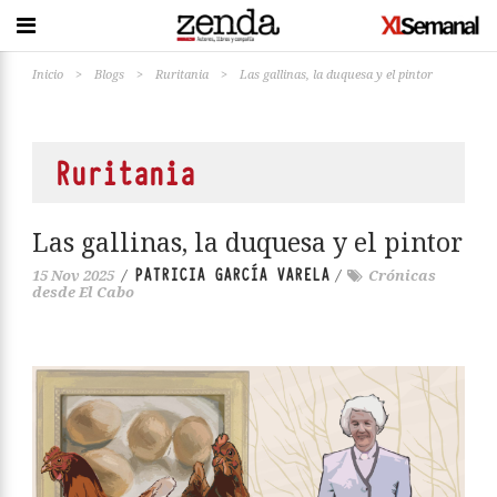
Inicio
>
Blogs
>
Ruritania
>
Las gallinas, la duquesa y el pintor
Ruritania
Las gallinas, la duquesa y el pintor
PATRICIA GARCÍA VARELA
15 Nov 2025
/
/
Crónicas
desde El Cabo