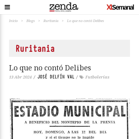
Inicio
>
Blogs
>
Ruritania
>
Lo que no contó Delibes
Ruritania
Lo que no contó Delibes
JOSÉ DELFÍN VAL
13 Abr 2024
/
/
Futbolerías